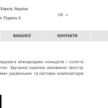
RU
 Харків, Україна
UK
EN
л. Рудика, 6
ВАКАНСІЇ
КОНТАКТИ
уреата міжнародних конкурсів і соліста
утніх. Звучання скрипки наповнило простір
мих українських та світових композиторів