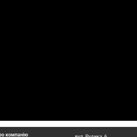
ро компанію
вул. Рудика, 6