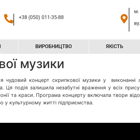
м.
+38 (050) 011-35-88
ву
Я
ВИРОБНИЦТВО
ЯКІСТЬ
вої музики
 чудовий концерт скрипкової музики у виконанні ла
а. Ця подія залишила незабутні враження у всіх прис
нії та краси. Програма концерту включала твори відо
ю у культурному житті підприємства.