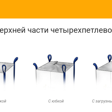
ерхней части четырехпетлево
кой
С юбкой
С загрузн