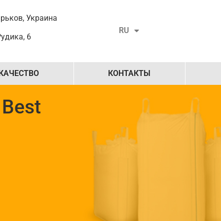
UK
арьков, Украина
RU
EN
Рудика, 6
КАЧЕСТВО
КОНТАКТЫ
 Best