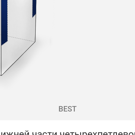
BEST
ижней части четырехпетлево