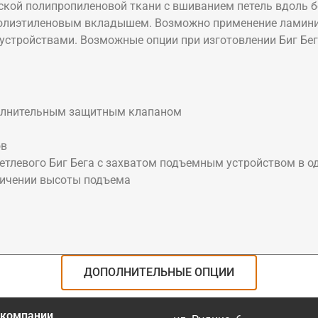
оской полипропиленовой ткани с вшиванием петель вдоль б
олиэтиленовым вкладышем. Возможно применение ламинир
стройствами. Возможные опции при изготовлении Биг Бег
ополнительным защитным клапаном
ов
етлевого Биг Бега с захватом подъемным устройством в о
ничении высоты подъема
ДОПОЛНИТЕЛЬНЫЕ ОПЦИИ
 компании