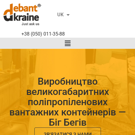
RU
UK
EN
+38 (050) 011-35-88
Виробництво
великогабаритних
поліпропіленових
вантажних контейнерів —
Біг Бегів
ЗВ'ЯЗАТИСЯ З НАМИ