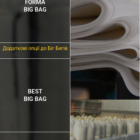
FORMA
BIG BAG
Додаткові опції до Біг Бегів
BEST
BIG BAG