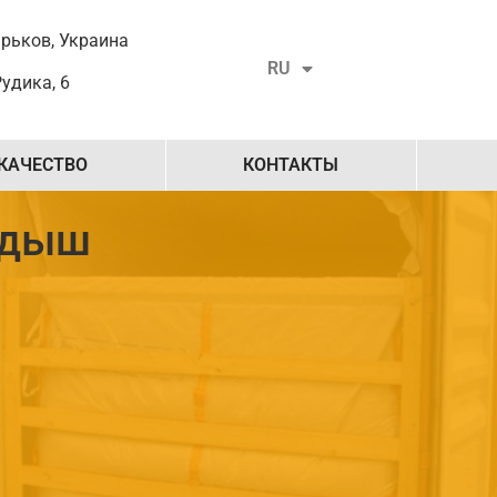
UK
арьков, Украина
RU
EN
Рудика, 6
КАЧЕСТВО
КОНТАКТЫ
адыш