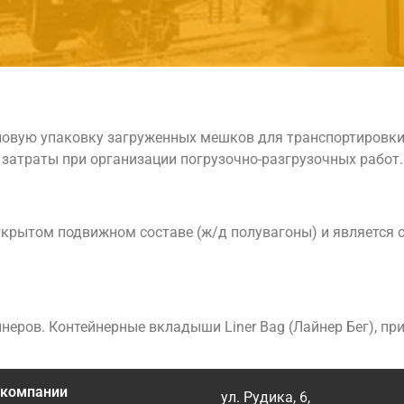
повую упаковку загруженных мешков для транспортировки 
 затраты при организации погрузочно-разгрузочных работ.
ткрытом подвижном составе (ж/д полувагоны) и является 
ров. Контейнерные вкладыши Liner Bag (Лайнер Бег), при
 компании
ул. Рудика, 6,