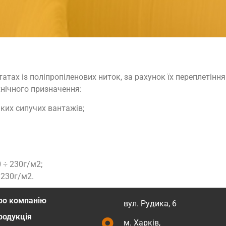
тах із поліпропіленових ниток, за рахунок їх переплетінн
хнічного призначення:
ких сипучих вантажів;
 ÷ 230г/м2;
 230г/м2.
ро компанію
вул. Рудика, 6
родукція
м. Харків,