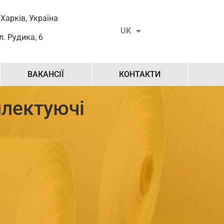
RU
 Харків, Україна
UK
EN
л. Рудика, 6
ВАКАНСІЇ
КОНТАКТИ
плектуючі