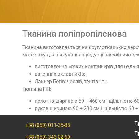
Тканина поліпропіленова
Тканина виготовляється на круглоткацьких верста
матеріалу для пакування продукції виробничо-те
виготовлення м’яких контейнерів для будь-я
вагонних вкладників;
Лайнер Бегів; чохлів, тентів і т.і.
Тканина ПП:
полотно шириною 50 ÷ 460 см і щільністю 60
рукав шириною 90 ÷ 230 см і щільністю 60 ÷
П
+38 (050) 011-35-88
П
+38 (050) 343-02-60